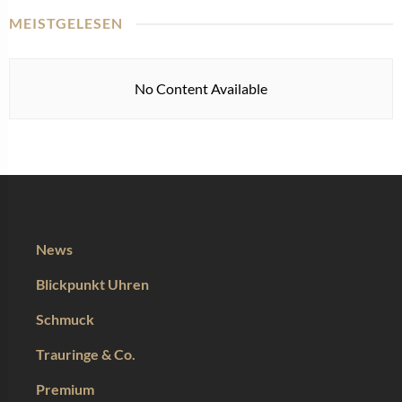
MEISTGELESEN
No Content Available
News
Blickpunkt Uhren
Schmuck
Trauringe & Co.
Premium