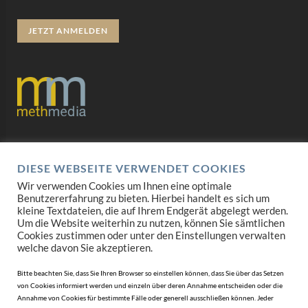
JETZT ANMELDEN
Datenschutz
DIESE WEBSEITE VERWENDET COOKIES
Impressum
Wir verwenden Cookies um Ihnen eine optimale
Benutzererfahrung zu bieten. Hierbei handelt es sich um
AGB
kleine Textdateien, die auf Ihrem Endgerät abgelegt werden.
Um die Website weiterhin zu nutzen, können Sie sämtlichen
Mediadaten
Cookies zustimmen oder unter den Einstellungen verwalten
welche davon Sie akzeptieren.
Bitte beachten Sie, dass Sie Ihren Browser so einstellen können, dass Sie über das Setzen
von Cookies informiert werden und einzeln über deren Annahme entscheiden oder die
Annahme von Cookies für bestimmte Fälle oder generell ausschließen können. Jeder