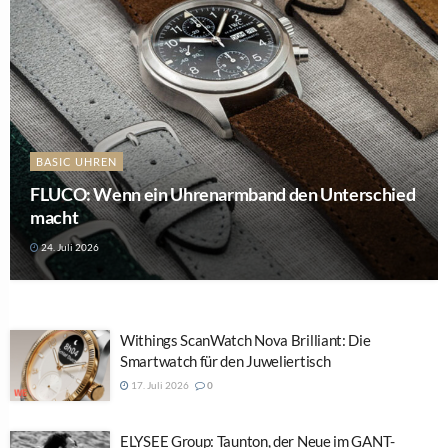
BASIC UHREN
FLUCO: Wenn ein Uhrenarmband den Unterschied
macht
24. Juli 2026
Withings ScanWatch Nova Brilliant: Die
Smartwatch für den Juweliertisch
17. Juli 2026
0
ELYSEE Group: Taunton, der Neue im GANT-