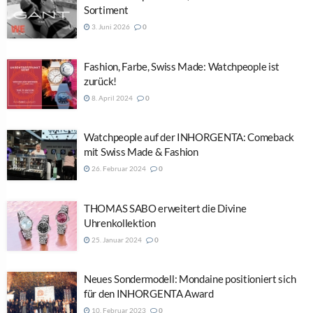
Sortiment
3. Juni 2026
0
Fashion, Farbe, Swiss Made: Watchpeople ist
zurück!
8. April 2024
0
Watchpeople auf der INHORGENTA: Comeback
mit Swiss Made & Fashion
26. Februar 2024
0
THOMAS SABO erweitert die Divine
Uhrenkollektion
25. Januar 2024
0
Neues Sondermodell: Mondaine positioniert sich
für den INHORGENTA Award
10. Februar 2023
0