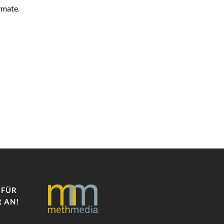
rmate.
 FÜR
 AN!