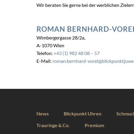
Wir beraten Sie gerne bei der werblichen Ziele
ROMAN BERNHARD-VORE
Wimbergergasse 28/2a,
A-1070 Wien
Telefon:
+43 (1) 982 48 08 – 57
E-Mail:
roman.bernhard-vorel@blickpunktjuwel
News
Blickpunkt Uhren
Schmuc
Trauringe & Co.
Premium