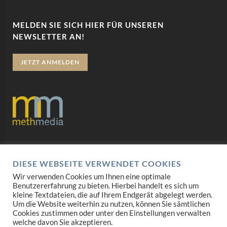
MELDEN SIE SICH HIER FÜR UNSEREN
NEWSLETTER AN!
JETZT ANMELDEN
Datenschutz
DIESE WEBSEITE VERWENDET COOKIES
Impressum
Wir verwenden Cookies um Ihnen eine optimale
Benutzererfahrung zu bieten. Hierbei handelt es sich um
AGB
kleine Textdateien, die auf Ihrem Endgerät abgelegt werden.
Um die Website weiterhin zu nutzen, können Sie sämtlichen
Mediadaten
Cookies zustimmen oder unter den Einstellungen verwalten
welche davon Sie akzeptieren.