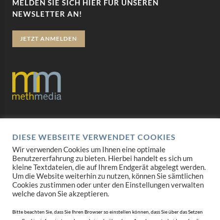
MELDEN SIE SICH HIER FÜR UNSEREN
NEWSLETTER AN!
JETZT ANMELDEN
Datenschutz
DIESE WEBSEITE VERWENDET COOKIES
Impressum
Wir verwenden Cookies um Ihnen eine optimale
Benutzererfahrung zu bieten. Hierbei handelt es sich um
AGB
kleine Textdateien, die auf Ihrem Endgerät abgelegt werden.
Um die Website weiterhin zu nutzen, können Sie sämtlichen
Mediadaten
Cookies zustimmen oder unter den Einstellungen verwalten
welche davon Sie akzeptieren.
Bitte beachten Sie, dass Sie Ihren Browser so einstellen können, dass Sie über das Setzen