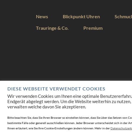
News
Blickpunkt Uhren
Schmuc
Trauringe & Co.
Premium
DIESE WEBSEITE VERWENDET COOKIES
Wir verwenden Cookies um Ihnen eine optimale Benutzererfahrung 
Endgerät abgelegt werden. Um die Website weiterhin zu nutzen,
verwalten welche davon Sie akzeptieren.
Bitte beachten Sie, dass Sie Ihren Browser so einstellen können, dass Sie über das Setzen vo
bestimmte Fälle oder generell ausschließen können. Jeder Browser unterscheidet sich in der Art
Ihnen erläutert, wie Sie Ihre Cookie-Einstellungen ändern können. Mehr in der
Datenschutzerk