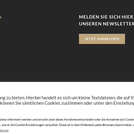
k
MELDEN SIE SICH HIER
UNSEREN NEWSLETTER
JETZT ANMELDEN
zu bieten. Hierbei handelt es sich um kleine Textdateien, die auf 
 können Sie sämtlichen Cookies zustimmen oder unter den Einstellu
n Cookies informiert werden und einzeln über deren Annahme entscheiden oder die Annahme von Cookie
, wie er die Cookie-Einstellungen verwaltet. Diese ist in dem Hilfemenü jedes Browsers beschrieben,
lärung
© 2010-2026 BLICKPUNKTJUWELIER.de