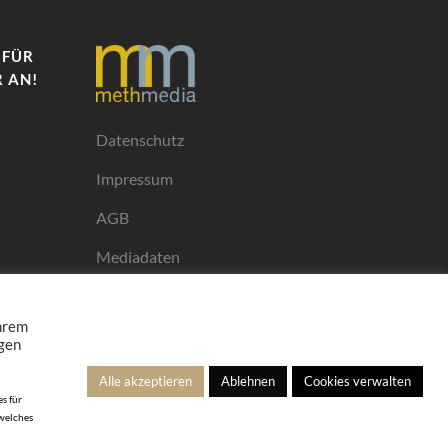
 FÜR
 AN!
Datenschutz
Impressum
AGB
Mediadaten
Ihrem
ngen
Alle akzeptieren
Ablehnen
Cookies verwalten
s für
 welches