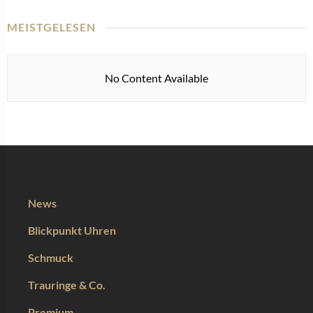
MEISTGELESEN
No Content Available
News
Blickpunkt Uhren
Schmuck
Trauringe & Co.
Premium