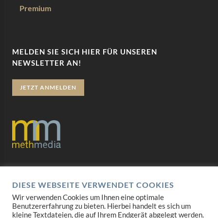
Premium
MELDEN SIE SICH HIER FÜR UNSEREN
NEWSLETTER AN!
JETZT ANMELDEN
Datenschutz
DIESE WEBSEITE VERWENDET COOKIES
Impressum
Wir verwenden Cookies um Ihnen eine optimale
Benutzererfahrung zu bieten. Hierbei handelt es sich um
AGB
kleine Textdateien, die auf Ihrem Endgerät abgelegt werden.