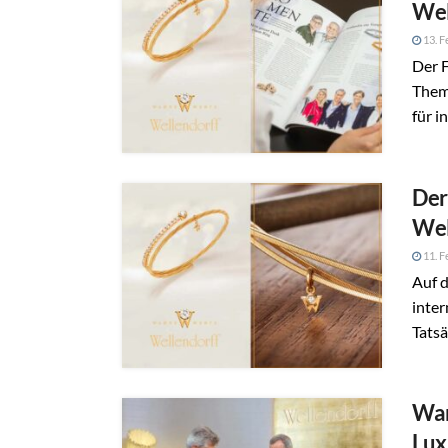
Wel
13. F
Der F
Thema
für i
Der
Wel
11. F
Auf d
inter
Tatsäc
War
Lux