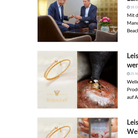
18. 
Mit 
Manu
Beach
Lei
wen
25. 
Welle
Prod
auf 
Lei
Wel