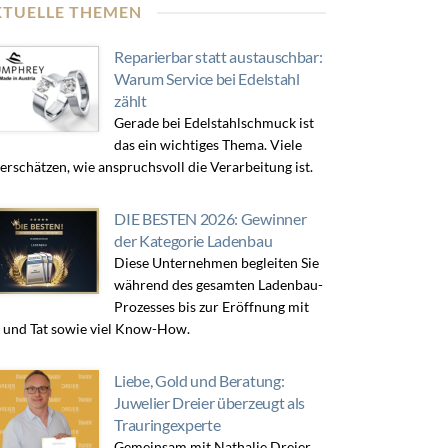
KTUELLE THEMEN
Reparierbar statt austauschbar:
Warum Service bei Edelstahl
zählt
Gerade bei Edelstahlschmuck ist
das ein wichtiges Thema. Viele
erschätzen, wie anspruchsvoll die Verarbeitung ist.
DIE BESTEN 2026: Gewinner
der Kategorie Ladenbau
Diese Unternehmen begleiten Sie
während des gesamten Ladenbau-
Prozesses bis zur Eröffnung mit
 und Tat sowie viel Know-How.
Liebe, Gold und Beratung:
Juwelier Dreier überzeugt als
Trauringexperte
Gemeinsam mit Nathalie Dreier