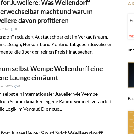
for Juweliere: Was Wellendorff
A
erwechselbar macht und warum
eliere davon profitieren
ni 2026
0
endorff reduziert Austauschbarkeit im Verkaufsraum.
ik, Design, Herkunft und Kontinuität geben Juwelieren
unt
ente, die über den reinen Preis hinausgehen.
um selbst Wempe Wellendorff eine
ene Lounge einräumt
ärz 2026
0
 selbst ein internationaler Juwelier wie Wempe
Rat
elnen Schmuckmarken eigene Räume widmet, verändert
die Logik im Verkauf. Die neue...
for Juweliere: So stärkt Wellendorff