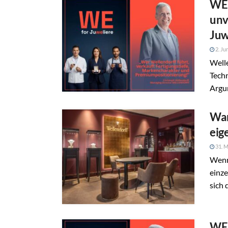
WE 
unv
Juw
2. Ju
Well
Techn
Argum
War
eig
31. M
Wenn
einz
sich 
WE 