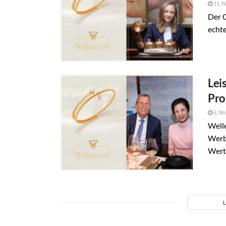
11. 
Der C
echte
Lei
Pro
6. N
Welle
Werb
Werte