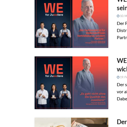
sei
10. M
Der P
Distr
Partn
WE 
wic
19. F
Der s
vor a
Dabei
Der