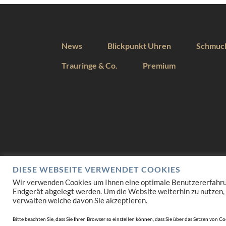
News
Blickpunkt Uhren
Schmuc
Trauringe & Co.
Premium
DIESE WEBSEITE VERWENDET COOKIES
Wir verwenden Cookies um Ihnen eine optimale Benutzererfahrung 
Endgerät abgelegt werden. Um die Website weiterhin zu nutzen,
verwalten welche davon Sie akzeptieren.
Bitte beachten Sie, dass Sie Ihren Browser so einstellen können, dass Sie über das Setzen vo