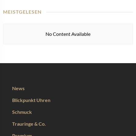
MEISTGELESEN
No Content Available
News
Blickpunkt Uhren
Schmuck
Trauringe & Co.
Premium