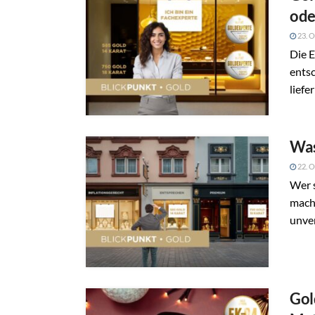
ode
23. O
Die 
entsc
liefe
Was
22. O
Wer s
macht
unver
Gol