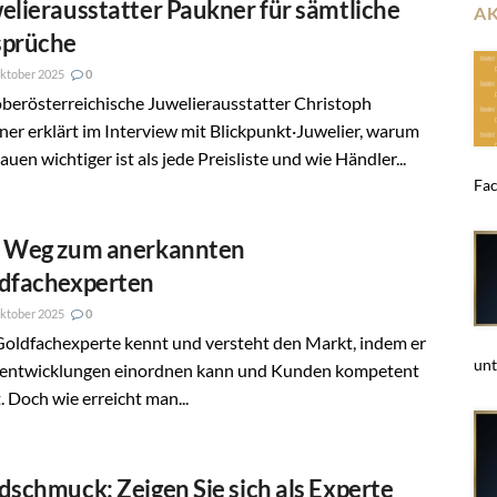
elierausstatter Paukner für sämtliche
A
prüche
ktober 2025
0
berösterreichische Juwelierausstatter Christoph
er erklärt im Interview mit Blickpunkt·Juwelier, warum
auen wichtiger ist als jede Preisliste und wie Händler...
Fac
 Weg zum anerkannten
dfachexperten
ktober 2025
0
Goldfachexperte kennt und versteht den Markt, indem er
unt
sentwicklungen einordnen kann und Kunden kompetent
. Doch wie erreicht man...
dschmuck: Zeigen Sie sich als Experte