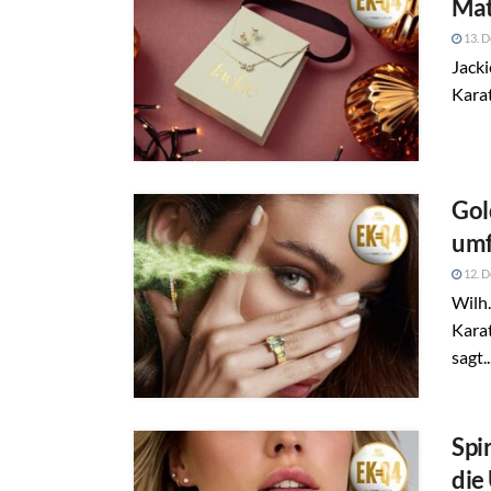
Mat
13. 
Jacki
Kara
Gol
umf
12. 
Wilh.
Karat
sagt..
Spi
die