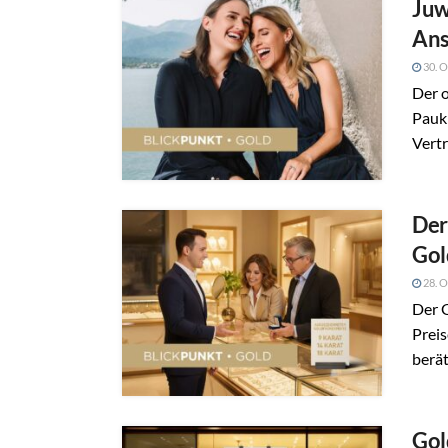
Juw
Ans
30. O
Der o
Paukn
Vertr
Der
Gol
28. O
Der 
Prei
berät
Gol