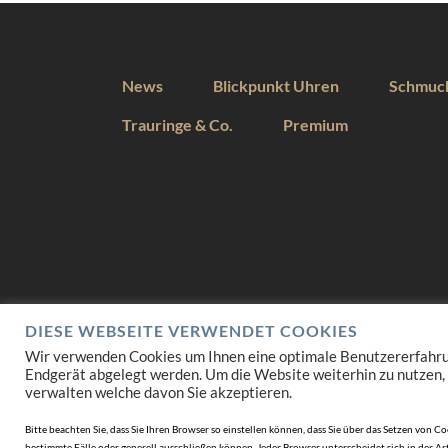
News
Blickpunkt Uhren
Schmuc
Trauringe & Co.
Premium
DIESE WEBSEITE VERWENDET COOKIES
Wir verwenden Cookies um Ihnen eine optimale Benutzererfahrung 
Endgerät abgelegt werden. Um die Website weiterhin zu nutzen,
verwalten welche davon Sie akzeptieren.
Bitte beachten Sie, dass Sie Ihren Browser so einstellen können, dass Sie über das Setzen vo
bestimmte Fälle oder generell ausschließen können. Jeder Browser unterscheidet sich in der Art