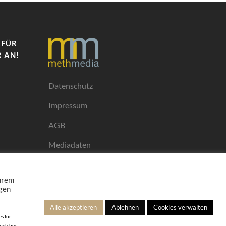
 FÜR
 AN!
Datenschutz
Impressum
AGB
Mediadaten
Ihrem
ngen
Alle akzeptieren
Ablehnen
Cookies verwalten
s für
 welches