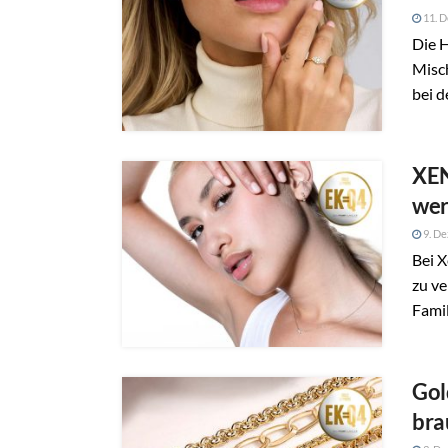
11. 
Die H
Misch
bei d
XEN
wer
9. D
Bei X
zu ve
Fami
Gol
bra