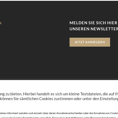
k
MELDEN SIE SICH HIER
UNSEREN NEWSLETTER
JETZT ANMELDEN
zu bieten. Hierbei handelt es sich um kleine Textdateien, die auf 
 können Sie sämtlichen Cookies zustimmen oder unter den Einstellu
n Cookies informiert werden und einzeln über deren Annahme entscheiden oder die Annahme von Cookie
, wie er die Cookie-Einstellungen verwaltet. Diese ist in dem Hilfemenü jedes Browsers beschrieben,