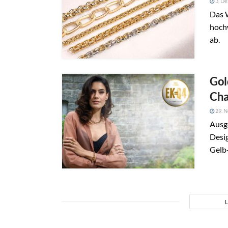
3. D
Das 
hoch
ab.
Gol
Cha
29. 
Ausg
Desig
Gelb-