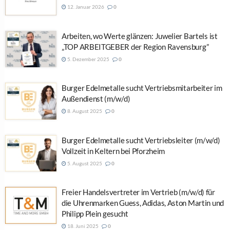
12. Januar 2026
0
Arbeiten, wo Werte glänzen: Juwelier Bartels ist
„TOP ARBEITGEBER der Region Ravensburg”
5. Dezember 2025
0
Burger Edelmetalle sucht Vertriebsmitarbeiter im
Außendienst (m/w/d)
8. August 2025
0
Burger Edelmetalle sucht Vertriebsleiter (m/w/d)
Vollzeit in Keltern bei Pforzheim
5. August 2025
0
Freier Handelsvertreter im Vertrieb (m/w/d) für
die Uhrenmarken Guess, Adidas, Aston Martin und
Philipp Plein gesucht
18. Juni 2025
0