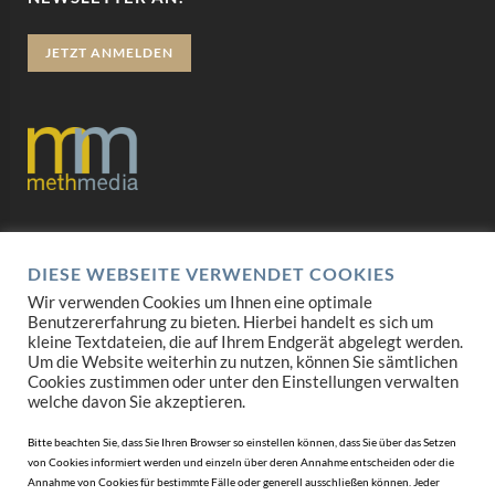
JETZT ANMELDEN
Datenschutz
DIESE WEBSEITE VERWENDET COOKIES
Impressum
Wir verwenden Cookies um Ihnen eine optimale
Benutzererfahrung zu bieten. Hierbei handelt es sich um
AGB
kleine Textdateien, die auf Ihrem Endgerät abgelegt werden.
Um die Website weiterhin zu nutzen, können Sie sämtlichen
Mediadaten
Cookies zustimmen oder unter den Einstellungen verwalten
welche davon Sie akzeptieren.
Bitte beachten Sie, dass Sie Ihren Browser so einstellen können, dass Sie über das Setzen
von Cookies informiert werden und einzeln über deren Annahme entscheiden oder die
Annahme von Cookies für bestimmte Fälle oder generell ausschließen können. Jeder