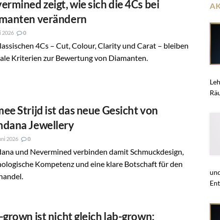
ermined zeigt, wie sich die 4Cs bei
A
manten verändern
li 2026
0
lassischen 4Cs – Cut, Colour, Clarity und Carat – bleiben
ale Kriterien zur Bewertung von Diamanten.
Leh
Räu
ee Strijd ist das neue Gesicht von
dana Jewellery
uni 2026
0
ana und Nevermined verbinden damit Schmuckdesign,
ologische Kompetenz und eine klare Botschaft für den
und
handel.
Ent
-grown ist nicht gleich lab-grown: