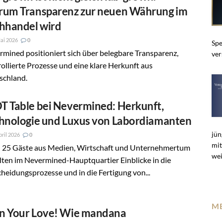
um Transparenz zur neuen Währung im
hhandel wird
ai 2026
0
Spe
mined positioniert sich über belegbare Transparenz,
ver
ollierte Prozesse und eine klare Herkunft aus
schland.
 Table bei Nevermined: Herkunft,
hnologie und Luxus von Labordiamanten
jün
pril 2026
0
mit
 25 Gäste aus Medien, Wirtschaft und Unternehmertum
wei
lten im Nevermined-Hauptquartier Einblicke in die
heidungsprozesse und in die Fertigung von...
M
 Your Love! Wie mandana