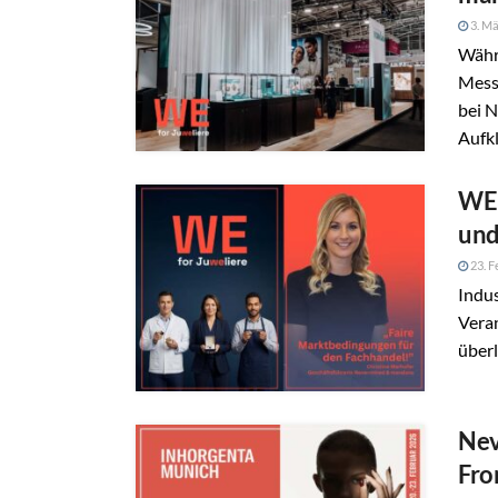
3. Mä
Währ
Mess
bei 
Aufkl
WE 
und
23. F
Indus
Veran
überl
Nev
Fro