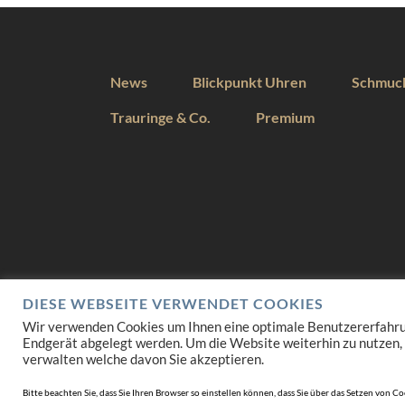
News
Blickpunkt Uhren
Schmuc
Trauringe & Co.
Premium
DIESE WEBSEITE VERWENDET COOKIES
Wir verwenden Cookies um Ihnen eine optimale Benutzererfahrung 
Endgerät abgelegt werden. Um die Website weiterhin zu nutzen,
verwalten welche davon Sie akzeptieren.
Bitte beachten Sie, dass Sie Ihren Browser so einstellen können, dass Sie über das Setzen vo