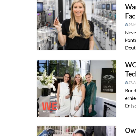
War
Fac
29. M
Never
kontr
Deut
WOT
Tec
27. A
Rund
erhie
Entsc
Own