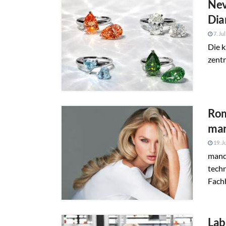
Nev
Dia
7. Ju
Die k
zentr
Rom
man
19. J
mand
techn
Fach
Lab