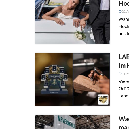
Hoc
22. A
Währ
Hochz
ausdr
LAB
im 
11. M
Viele
Größ
Labor
Wac
man