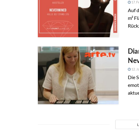
17. F
Auf 
m² Fl
Rückz
Dia
Nev
12. J
Die S
emot
aktue