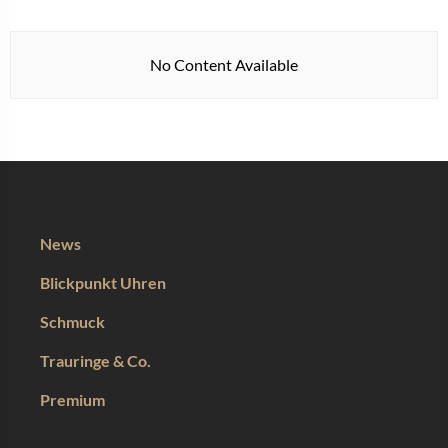
No Content Available
News
Blickpunkt Uhren
Schmuck
Trauringe & Co.
Premium