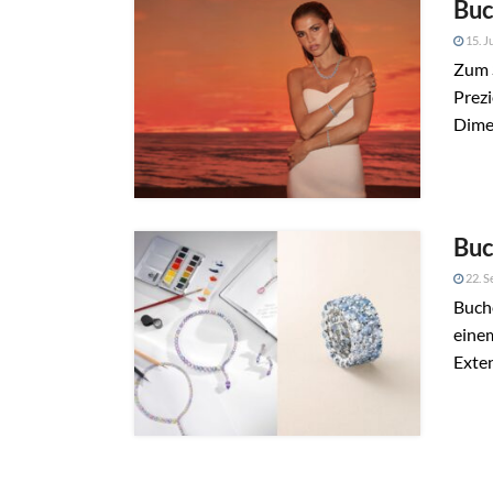
Buc
15. J
Zum 
Prez
Dimen
Buc
22. S
Buche
einem
Exten