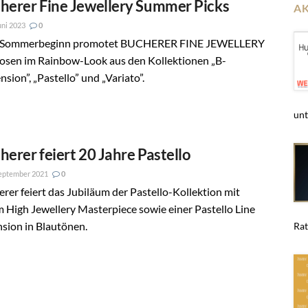
herer Fine Jewellery Summer Picks
A
uni 2023
0
Sommerbeginn promotet BUCHERER FINE JEWELLERY
iosen im Rainbow-Look aus den Kollektionen „B-
sion”, „Pastello” und „Variato”.
unt
herer feiert 20 Jahre Pastello
eptember 2021
0
rer feiert das Jubiläum der Pastello-Kollektion mit
 High Jewellery Masterpiece sowie einer Pastello Line
sion in Blautönen.
Rat