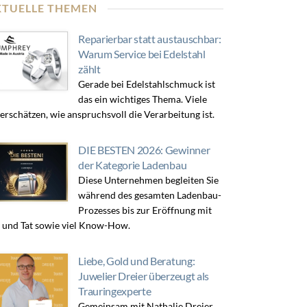
KTUELLE THEMEN
Reparierbar statt austauschbar:
Warum Service bei Edelstahl
zählt
Gerade bei Edelstahlschmuck ist
das ein wichtiges Thema. Viele
erschätzen, wie anspruchsvoll die Verarbeitung ist.
DIE BESTEN 2026: Gewinner
der Kategorie Ladenbau
Diese Unternehmen begleiten Sie
während des gesamten Ladenbau-
Prozesses bis zur Eröffnung mit
 und Tat sowie viel Know-How.
Liebe, Gold und Beratung:
Juwelier Dreier überzeugt als
Trauringexperte
Gemeinsam mit Nathalie Dreier