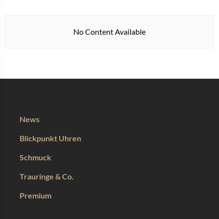
No Content Available
News
Blickpunkt Uhren
Schmuck
Trauringe & Co.
Premium