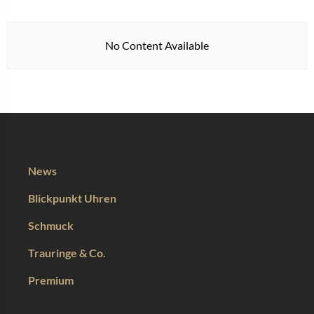
No Content Available
News
Blickpunkt Uhren
Schmuck
Trauringe & Co.
Premium