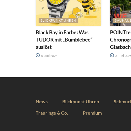
BLICKPUNKT UHREN
BAUHAU
Black Bay in Farbe: Was
POINTtec
TUDOR mit „Bumblebee“
Chronog
auslöst
Glasbach
8. Juni 2026
3. Juni 202
News
Blickpunkt Uhren
Schmuc
Trauringe & Co.
Premium