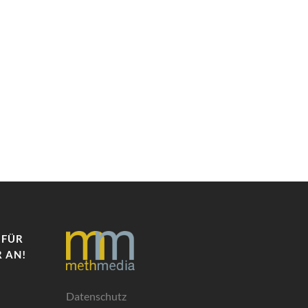
 FÜR
 AN!
Datenschutz