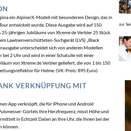
ON
Alpina ein AlpinerX-Modell mit besonderem Design, das in
zur Sei
our entwickelt wurde. Diese Ausgabe wird auf 150
es 25-jährigen Jubiläums von Xtreme de Verbier 25 Stück
inem Lawinenverschütteten-Suchgerät (LVS) „Black
erausgabe unterscheidet sich von anderen Modellen
r bei 2 Uhr und wird in einer Schatulle mit einer
läum von Xtreme de Verbier geliefert, die von 1 bis 150
tungsreflektor für Helme. (VK-Preis: 895 Euro)
DANK VERKNÜPFUNG MIT
henen App verknüpft, die für iPhone und Android
s Pulsmesser-Gürtels Ihre Herzfrequenz, misst Höhe und
ittelt in Echtzeit Daten an Ihre Uhr, die Ihnen bei der
in können.