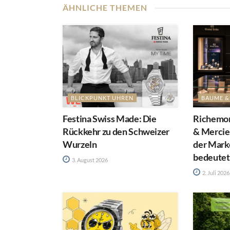
ÄHNLICHE THEMEN
BLICKPUNKT UHREN
BAUME &
Festina Swiss Made: Die
Richemon
Rückkehr zu den Schweizer
& Mercie
Wurzeln
der Mark
bedeutet
3. August 2026
2. Juli 2026