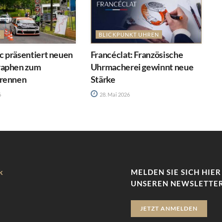
S
BLICKPUNKT UHREN
 präsentiert neuen
Francéclat: Französische
raphen zum
Uhrmacherei gewinnt neue
rennen
Stärke
6
28. Mai 2026
k
MELDEN SIE SICH HIER
UNSEREN NEWSLETTER
JETZT ANMELDEN