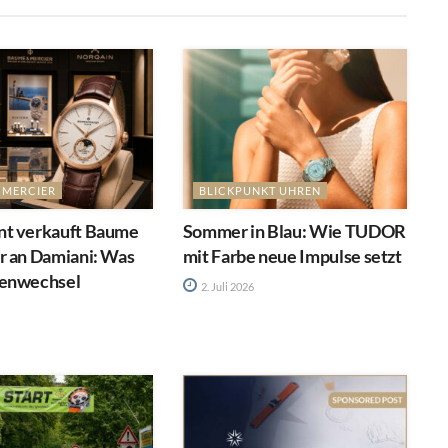
 MERCIER
BLICKPUNKT UHREN
t verkauft Baume
Sommer in Blau: Wie TUDOR
r an Damiani: Was
mit Farbe neue Impulse setzt
enwechsel
2. Juli 2026