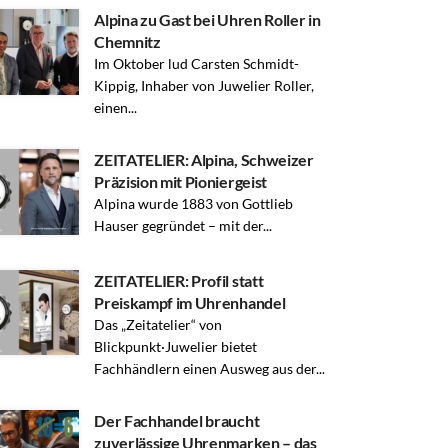
Alpina zu Gast bei Uhren Roller in
Chemnitz
Im Oktober lud Carsten Schmidt-
Kippig, Inhaber von Juwelier Roller,
einen...
ZEITATELIER: Alpina, Schweizer
Präzision mit Pioniergeist
Alpina wurde 1883 von Gottlieb
Hauser gegründet – mit der...
ZEITATELIER: Profil statt
Preiskampf im Uhrenhandel
Das „Zeitatelier“ von
Blickpunkt·Juwelier bietet
Fachhändlern einen Ausweg aus der...
Der Fachhandel braucht
zuverlässige Uhrenmarken – das