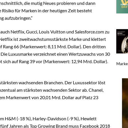
schnittlich, die mutig Neues probieren und dann
Risiko für Marken in der heutigen Zeit besteht
g aufzubringen.”
ch Netflix, Gucci, Louis Vuitton und Salesforce.com zu
Netflix ist zweitwachstumsstärkste Marke und klettert
f Rang 66 (Markenwert: 8,11 Mrd. Dollar). Den dritten
ci. Die Luxusmarke verzeichnet einen Wertzuwachs von 30
t sich auf Rang 39 vor (Markenwert: 12,94 Mrd. Dollar).
Marken
 stärksten wachsenden Branchen. Der Luxussektor löst
rozentual am stärksten wachsenden Sektor ab. Chanel,
nem Markenwert von 20,01 Mrd. Dollar auf Platz 23
em H&M (-18 %), Harley-Davidson (-9 %), Hewlett
h fünf Jahren als Top Growing Brand muss Facebook 2018