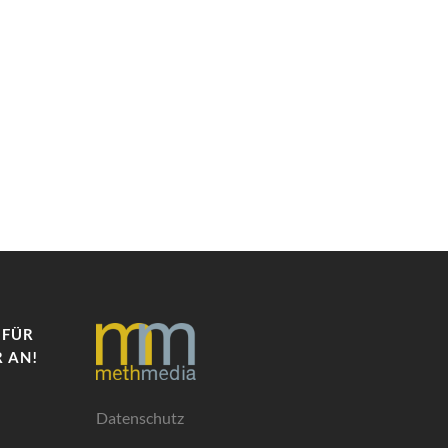
 FÜR
 AN!
Datenschutz