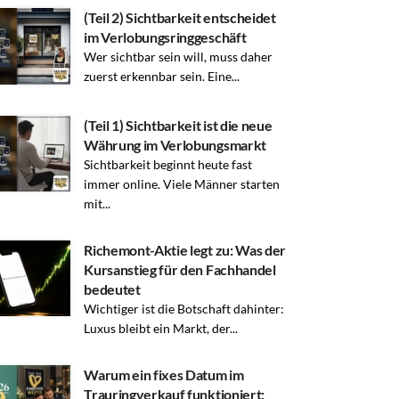
(Teil 2) Sichtbarkeit entscheidet
im Verlobungsringgeschäft
Wer sichtbar sein will, muss daher
zuerst erkennbar sein. Eine...
(Teil 1) Sichtbarkeit ist die neue
Währung im Verlobungsmarkt
Sichtbarkeit beginnt heute fast
immer online. Viele Männer starten
mit...
Richemont-Aktie legt zu: Was der
Kursanstieg für den Fachhandel
bedeutet
Wichtiger ist die Botschaft dahinter:
Luxus bleibt ein Markt, der...
Warum ein fixes Datum im
Trauringverkauf funktioniert: