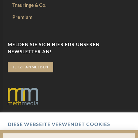
Trauringe & Co.
Premium
MELDEN SIE SICH HIER FÜR UNSEREN
NEWSLETTER AN!
JETZT ANMELDEN
Datenschutz
DIESE WEBSEITE VERWENDET COOKIES
Impressum
Wir verwenden Cookies um Ihnen eine optimale
Benutzererfahrung zu bieten. Hierbei handelt es sich um