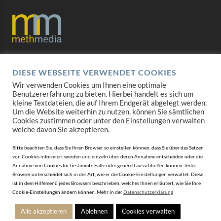
Datenschutz
DIESE WEBSEITE VERWENDET COOKIES
Impressum
Wir verwenden Cookies um Ihnen eine optimale
Benutzererfahrung zu bieten. Hierbei handelt es sich um
AGB
kleine Textdateien, die auf Ihrem Endgerät abgelegt werden.
Um die Website weiterhin zu nutzen, können Sie sämtlichen
Cookies zustimmen oder unter den Einstellungen verwalten
Mediadaten
welche davon Sie akzeptieren.
Bitte beachten Sie, dass Sie Ihren Browser so einstellen können, dass Sie über das Setzen
von Cookies informiert werden und einzeln über deren Annahme entscheiden oder die
Annahme von Cookies für bestimmte Fälle oder generell ausschließen können. Jeder
Browser unterscheidet sich in der Art, wie er die Cookie-Einstellungen verwaltet. Diese
ist in dem Hilfemenü jedes Browsers beschrieben, welches Ihnen erläutert, wie Sie Ihre
Cookie-Einstellungen ändern können. Mehr in der
Datenschutzerklärung
Alle akzeptieren
Ablehnen
Cookies verwalten