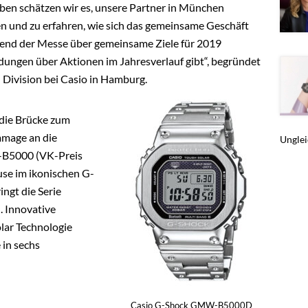
ben schätzen wir es, unsere Partner in München
hen und zu erfahren, wie sich das gemeinsame Geschäft
ährend der Messe über gemeinsame Ziele für 2019
dungen über Aktionen im Jahresverlauf gibt“, begründet
Division bei Casio in Hamburg.
 die Brücke zum
mmage an die
Unglei
-B5000 (VK-Preis
use im ikonischen G-
ngt die Serie
h. Innovative
lar Technologie
in sechs
Casio G-Shock GMW-B5000D