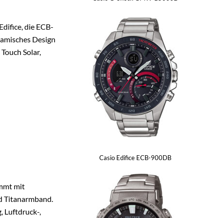
difice, die ECB-
namisches Design
 Touch Solar,
Casio Edifice ECB-900DB
mmt mit
d Titanarmband.
 Luftdruck-,