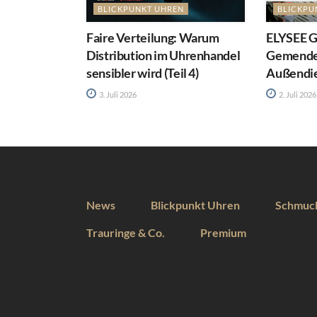
BLICKPUNKT UHREN
BLICKPU
Faire Verteilung: Warum
ELYSEE 
Distribution im Uhrenhandel
Gemende
sensibler wird (Teil 4)
Außendie
3. Juli 2026
2. Juli 2026
News
Blickpunkt Uhren
Schmuc
Trauringe & Co.
Premium