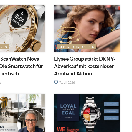
HREN
BLICKPUNKT UHREN
 ScanWatch Nova
Elysee Group stärkt DKNY-
: Die Smartwatch für
Abverkauf mit kostenloser
iertisch
Armband-Aktion
26
7. Juli 2026