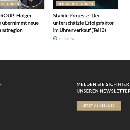
NKT UHREN
BLICKPUNKT UHREN
GROUP: Holger
Stabile Prozesse: Der
 übernimmt neue
unterschätzte Erfolgsfaktor
nstregion
im Uhrenverkauf (Teil 3)
1. Juli 2026
k
MELDEN SIE SICH HIER
UNSEREN NEWSLETTER
JETZT ANMELDEN