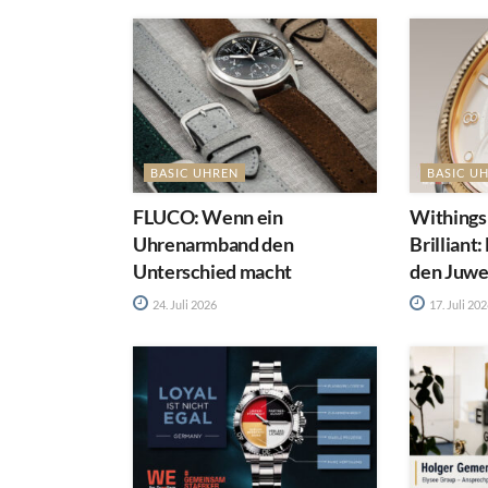
BASIC UHREN
BASIC U
FLUCO: Wenn ein
Withings
Uhrenarmband den
Brilliant
Unterschied macht
den Juwel
24. Juli 2026
17. Juli 20