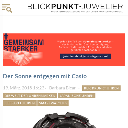
Der Sonne entgegen mit Casio
19. März. 2018 16:23
Barbara Bican
BLICKPUNKT UHREN
DIE WELT DER UHRENMARKEN
JAPANISCHE UHREN
LIFESTYLE UHREN
SMARTWATCHES