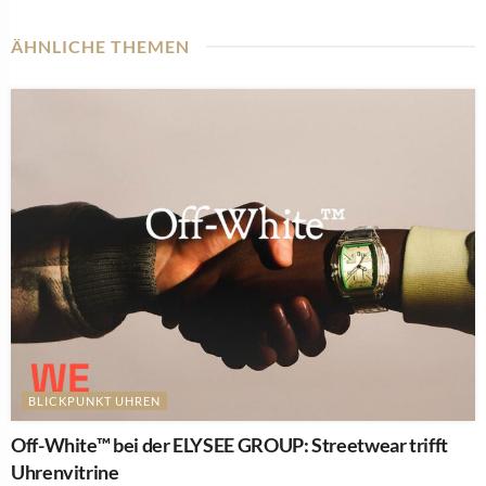
ÄHNLICHE THEMEN
BLICKPUNKT UHREN
Off-White™ bei der ELYSEE GROUP: Streetwear trifft
Uhrenvitrine