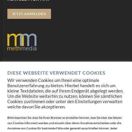
JETZT ANMELDEN
Datenschutz
DIESE WEBSEITE VERWENDET COOKIES
Impressum
Wir verwenden Cookies um Ihnen eine optimale
Benutzererfahrung zu bieten. Hierbei handelt es sich um
AGB
kleine Textdateien, die auf Ihrem Endgerät abgelegt werden.
Um die Website weiterhin zu nutzen, können Sie sämtlichen
Mediadaten
Cookies zustimmen oder unter den Einstellungen verwalten
welche davon Sie akzeptieren.
Bitte beachten Sie, dass Sie Ihren Browser so einstellen können, dass Sie über das Setzen
von Cookies informiert werden und einzeln über deren Annahme entscheiden oder die
Annahme von Cookies für bestimmte Fälle oder generell ausschließen können. Jeder