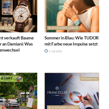
 MERCIER
BLICKPUNKT UHREN
t verkauft Baume
Sommer in Blau: Wie TUDOR
r an Damiani: Was
mit Farbe neue Impulse setzt
enwechsel
2. Juli 2026
S
BLICKPUNKT UHREN