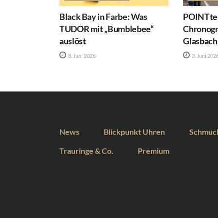
Black Bay in Farbe: Was
POINTtec
TUDOR mit „Bumblebee“
Chronog
auslöst
Glasbach
8. Juni 2026
3. Juni 202
News
Blickpunkt Uhren
Schmuc
Trauringe & Co.
Premium