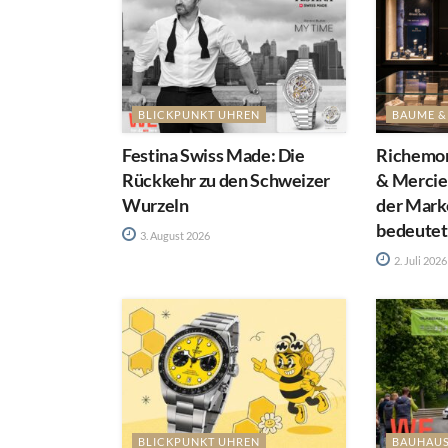
BLICKPUNKT UHREN
BAUME &
Festina Swiss Made: Die
Richemon
Rückkehr zu den Schweizer
& Mercie
Wurzeln
der Mark
bedeutet
3. August 2026
2. Juli 2026
BLICKPUNKT UHREN
BAUHAU