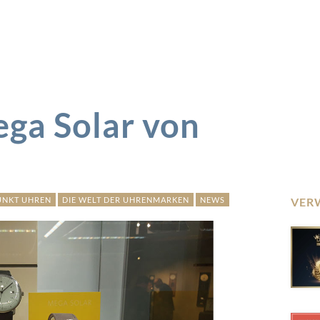
ega Solar von
UNKT UHREN
DIE WELT DER UHRENMARKEN
NEWS
VER