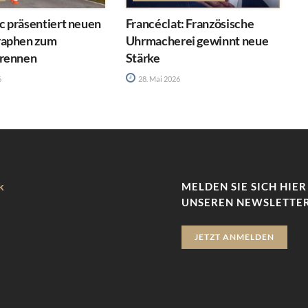
 präsentiert neuen
Francéclat: Französische
raphen zum
Uhrmacherei gewinnt neue
rennen
Stärke
6
28. Mai 2026
k
MELDEN SIE SICH HIER
UNSEREN NEWSLETTER
JETZT ANMELDEN