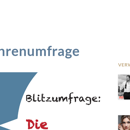
Uhrenumfrage
VER