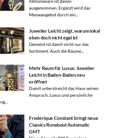
Aktionsware ist davon
ausgenommen. Ergänzt wird das
Messeangebot durch ein...
Juwelier Leicht zeigt, warum lokal
eben doch nicht egal ist
Gemeint ist damit nicht nur das
Sortiment. Auch die Räume...
Mehr Raum für Luxus: Juwelier
Leicht in Baden-Baden neu
eröffnet
Damit unterstreicht das Haus seinen
Anspruch, Luxus und persönliche
ng...
Frederique Constant bringt neue
Classics Runabout Automatic
GMT