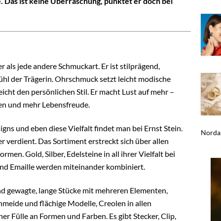
. Das ist keine Überraschung, punktet er doch bei
er als jede andere Schmuckart. Er ist stilprägend,
l der Trägerin. Ohrschmuck setzt leicht modische
icht den persönlichen Stil. Er macht Lust auf mehr –
en und mehr Lebensfreude.
gns und eben diese Vielfalt findet man bei Ernst Stein.
Nordah
 verdient. Das Sortiment erstreckt sich über allen
en. Gold, Silber, Edelsteine in all ihrer Vielfalt bei
 und Emaille werden miteinander kombiniert.
 und gewagte, lange Stücke mit mehreren Elementen,
chmeide und flächige Modelle, Creolen in allen
r Fülle an Formen und Farben. Es gibt Stecker, Clip,