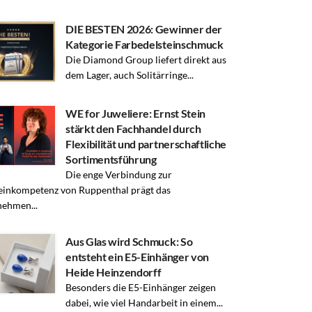
DIE BESTEN 2026: Gewinner der
Kategorie Farbedelsteinschmuck
Die Diamond Group liefert direkt aus
dem Lager, auch Solitärringe...
WE for Juweliere: Ernst Stein
stärkt den Fachhandel durch
Flexibilität und partnerschaftliche
Sortimentsführung
Die enge Verbindung zur
einkompetenz von Ruppenthal prägt das
ehmen...
Aus Glas wird Schmuck: So
entsteht ein E5-Einhänger von
Heide Heinzendorff
Besonders die E5-Einhänger zeigen
dabei, wie viel Handarbeit in einem...