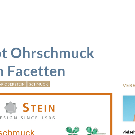
ebt Ohrschmuck
en Facetten
AR OBERSTEIN
SCHMUCK
VER
vielse