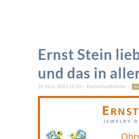
Ernst Stein li
und das in all
25. Nov.. 2025 12:10
Katharina Brändle
ID