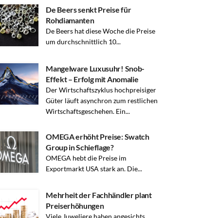
De Beers senkt Preise für
Rohdiamanten
De Beers hat diese Woche die Preise
um durchschnittlich 10...
Mangelware Luxusuhr! Snob-
Effekt – Erfolg mit Anomalie
Der Wirtschaftszyklus hochpreisiger
Güter läuft asynchron zum restlichen
Wirtschaftsgeschehen. Ein...
OMEGA erhöht Preise: Swatch
Group in Schieflage?
OMEGA hebt die Preise im
Exportmarkt USA stark an. Die...
Mehrheit der Fachhändler plant
Preiserhöhungen
Viele Juweliere haben angesichts