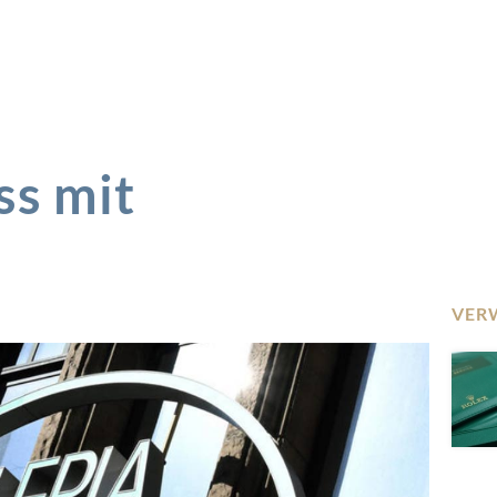
ss mit
VER