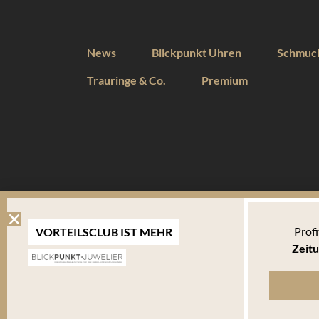
News
Blickpunkt Uhren
Schmuc
Trauringe & Co.
Premium
DIESE WEBSEITE VERWENDET COOKIES
Profi
VORTEILSCLUB IST MEHR
Wir verwenden Cookies um Ihnen eine optimale Benutzererfahrung 
Zeitu
Endgerät abgelegt werden. Um die Website weiterhin zu nutzen,
verwalten welche davon Sie akzeptieren.
Bitte beachten Sie, dass Sie Ihren Browser so einstellen können, dass Sie über das Setzen vo
bestimmte Fälle oder generell ausschließen können. Jeder Browser unterscheidet sich in der Art
Ihnen erläutert, wie Sie Ihre Cookie-Einstellungen ändern können. Mehr in der
Datenschutzerk