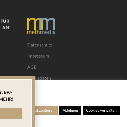
 FÜR
 AN!
Datenschutz
Impressum
AGB
Mediadaten
r,
BPJ-
Ihrem
MEHR!
ngen
Alle akzeptieren
Ablehnen
Cookies verwalten
s für
 welches