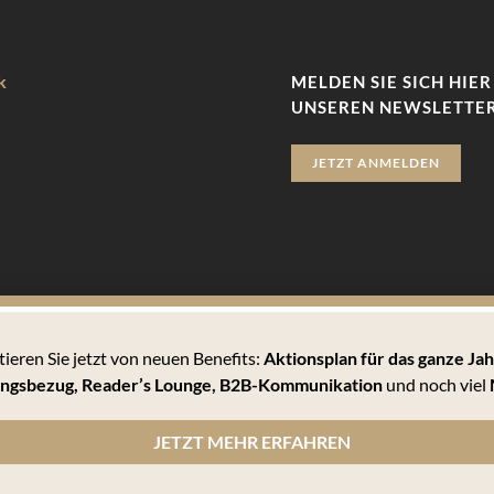
k
MELDEN SIE SICH HIER
UNSEREN NEWSLETTER
JETZT ANMELDEN
tieren Sie jetzt von neuen Benefits:
Aktionsplan für das ganze Jah
zu bieten. Hierbei handelt es sich um kleine Textdateien, die auf 
ngsbezug, Reader’s Lounge,
B2B-Kommunikation
und noch viel
 können Sie sämtlichen Cookies zustimmen oder unter den Einstellu
JETZT MEHR ERFAHREN
n Cookies informiert werden und einzeln über deren Annahme entscheiden oder die Annahme von Cookie
, wie er die Cookie-Einstellungen verwaltet. Diese ist in dem Hilfemenü jedes Browsers beschrieben,
lärung