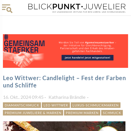
Leo Wittwer: Candlelight – Fest der Farben
und Schliffe
16. Okt.. 2024 09:45
Katharina Brändle
DIAMANTSCHMUCK
LEO WITTWER
LUXUS-SCHMUCKMARKEN
PREMIUM JUWELIERE & MARKEN
PREMIUM MARKEN
SCHMUCK