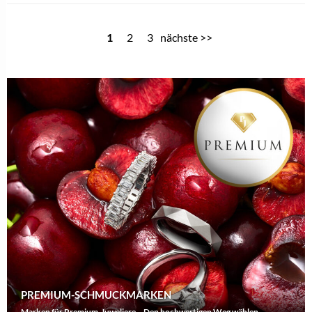
1
2
3
nächste >>
PREMIUM-SCHMUCKMARKEN
Marken für Premium-Juweliere – Den hochwertigen Weg wählen