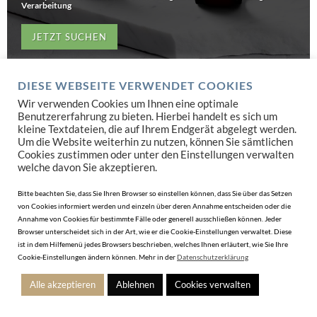
Verarbeitung
JETZT SUCHEN
DIESE WEBSEITE VERWENDET COOKIES
Wir verwenden Cookies um Ihnen eine optimale
Benutzererfahrung zu bieten. Hierbei handelt es sich um
kleine Textdateien, die auf Ihrem Endgerät abgelegt werden.
Um die Website weiterhin zu nutzen, können Sie sämtlichen
Cookies zustimmen oder unter den Einstellungen verwalten
welche davon Sie akzeptieren.
Bitte beachten Sie, dass Sie Ihren Browser so einstellen können, dass Sie über das Setzen
von Cookies informiert werden und einzeln über deren Annahme entscheiden oder die
Annahme von Cookies für bestimmte Fälle oder generell ausschließen können. Jeder
Browser unterscheidet sich in der Art, wie er die Cookie-Einstellungen verwaltet. Diese
ist in dem Hilfemenü jedes Browsers beschrieben, welches Ihnen erläutert, wie Sie Ihre
Cookie-Einstellungen ändern können. Mehr in der
Datenschutzerklärung
Alle akzeptieren
Ablehnen
Cookies verwalten
UHRENFACHHANDELSMARKE "SWISS MADE"
Uhrenfachhandelsmarke mit Prädikat „Swiss Made”