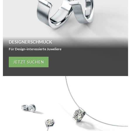
DESIGNERSCHMUCK
Für Design-interessierte Juweliere
JETZT SUCHEN