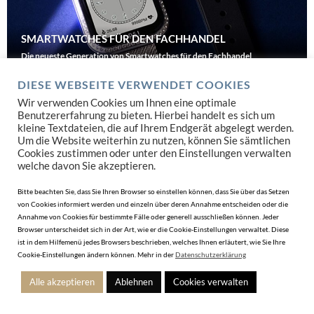
SMARTWATCHES FÜR DEN FACHHANDEL
Die neueste Generation von Smartwatches für den Fachhandel
DIESE WEBSEITE VERWENDET COOKIES
JETZT SUCHEN
Wir verwenden Cookies um Ihnen eine optimale
Benutzererfahrung zu bieten. Hierbei handelt es sich um
kleine Textdateien, die auf Ihrem Endgerät abgelegt werden.
Um die Website weiterhin zu nutzen, können Sie sämtlichen
Cookies zustimmen oder unter den Einstellungen verwalten
welche davon Sie akzeptieren.
Bitte beachten Sie, dass Sie Ihren Browser so einstellen können, dass Sie über das Setzen
von Cookies informiert werden und einzeln über deren Annahme entscheiden oder die
Annahme von Cookies für bestimmte Fälle oder generell ausschließen können. Jeder
Browser unterscheidet sich in der Art, wie er die Cookie-Einstellungen verwaltet. Diese
ist in dem Hilfemenü jedes Browsers beschrieben, welches Ihnen erläutert, wie Sie Ihre
Cookie-Einstellungen ändern können. Mehr in der
Datenschutzerklärung
Alle akzeptieren
Ablehnen
Cookies verwalten