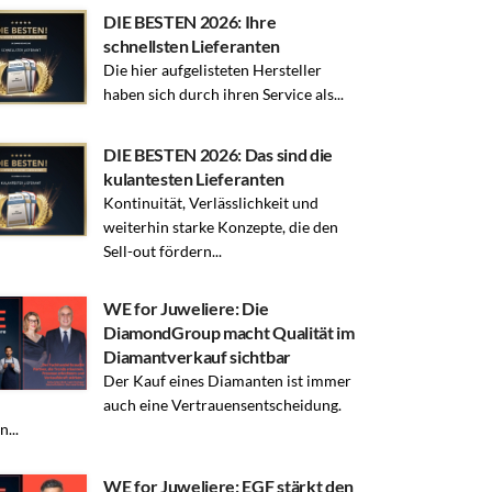
DIE BESTEN 2026: Ihre
schnellsten Lieferanten
Die hier aufgelisteten Hersteller
haben sich durch ihren Service als...
DIE BESTEN 2026: Das sind die
kulantesten Lieferanten
Kontinuität, Verlässlichkeit und
weiterhin starke Konzepte, die den
Sell-out fördern...
WE for Juweliere: Die
DiamondGroup macht Qualität im
Diamantverkauf sichtbar
Der Kauf eines Diamanten ist immer
auch eine Vertrauensentscheidung.
...
WE for Juweliere: EGF stärkt den