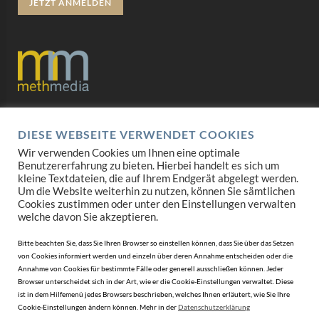
JETZT ANMELDEN
Datenschutz
DIESE WEBSEITE VERWENDET COOKIES
Impressum
Wir verwenden Cookies um Ihnen eine optimale
Benutzererfahrung zu bieten. Hierbei handelt es sich um
AGB
kleine Textdateien, die auf Ihrem Endgerät abgelegt werden.
Um die Website weiterhin zu nutzen, können Sie sämtlichen
Cookies zustimmen oder unter den Einstellungen verwalten
Mediadaten
welche davon Sie akzeptieren.
Bitte beachten Sie, dass Sie Ihren Browser so einstellen können, dass Sie über das Setzen
von Cookies informiert werden und einzeln über deren Annahme entscheiden oder die
Annahme von Cookies für bestimmte Fälle oder generell ausschließen können. Jeder
Browser unterscheidet sich in der Art, wie er die Cookie-Einstellungen verwaltet. Diese
ist in dem Hilfemenü jedes Browsers beschrieben, welches Ihnen erläutert, wie Sie Ihre
Cookie-Einstellungen ändern können. Mehr in der
Datenschutzerklärung