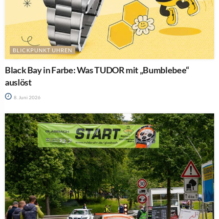
BLICKPUNKT UHREN
Black Bay in Farbe: Was TUDOR mit „Bumblebee“
auslöst
8. Juni 2026