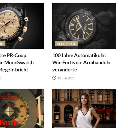
IN
ALLGEMEIN
ste PR-Coup:
100 Jahre Automatikuhr:
ie MoonSwatch
Wie Fortis die Armbanduhr
 Regeln bricht
veränderte
26
13. Juli 2026