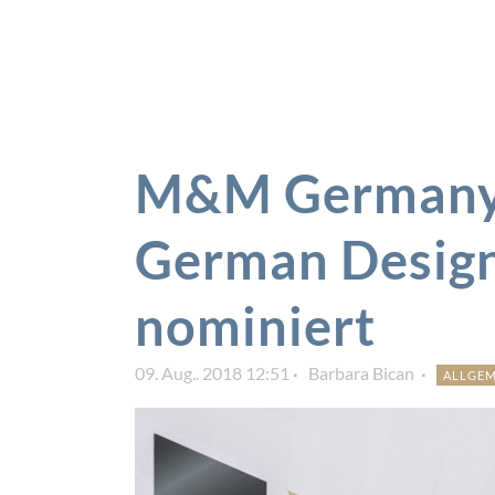
M&M Germany 
German Desig
nominiert
09. Aug.. 2018 12:51
Barbara Bican
ALLGEM