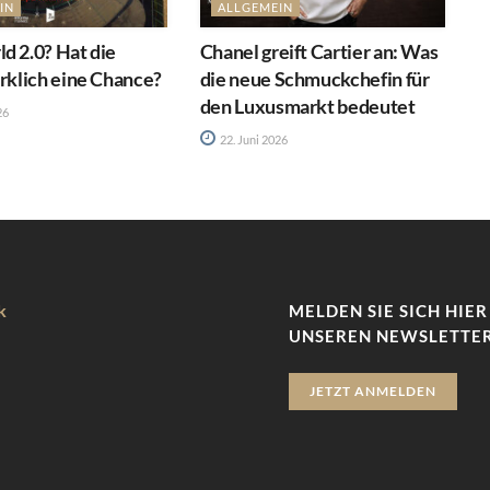
IN
ALLGEMEIN
d 2.0? Hat die
Chanel greift Cartier an: Was
irklich eine Chance?
die neue Schmuckchefin für
den Luxusmarkt bedeutet
26
22. Juni 2026
k
MELDEN SIE SICH HIER
UNSEREN NEWSLETTER
JETZT ANMELDEN