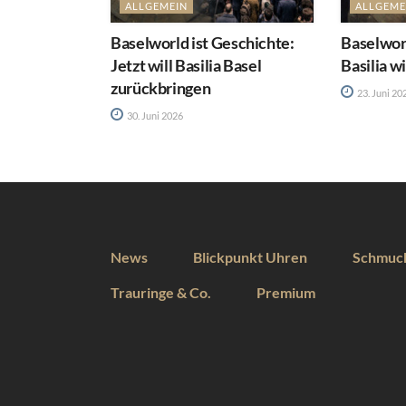
ALLGEMEIN
ALLGEME
Baselworld ist Geschichte:
Baselworl
Jetzt will Basilia Basel
Basilia w
zurückbringen
23. Juni 20
30. Juni 2026
News
Blickpunkt Uhren
Schmuc
Trauringe & Co.
Premium