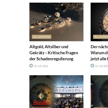
ALLGEMEIN
ALLGEME
Altgold, Altsilber und
Der näch
Gekrätz – Kritische Fragen
Warum d
der Schadenregulierung
jetzt alle
30. Juli 2026
23. Juli 20