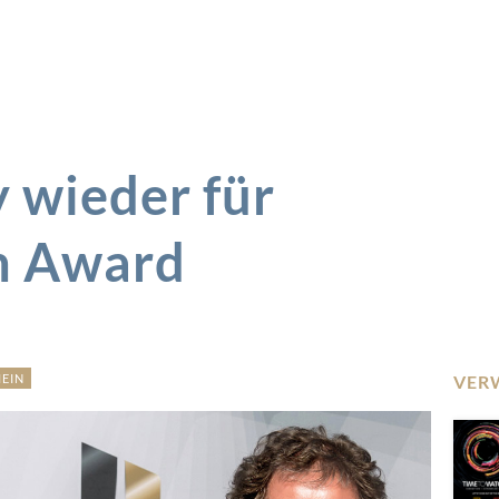
wieder für
n Award
EIN
VER