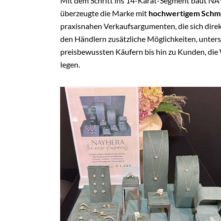
Mit dem Schritt ins 14-Karat-Segment baut NAY
überzeugte die Marke mit
hochwertigem Schmu
praxisnahen Verkaufsargumenten, die sich dire
den Händlern zusätzliche Möglichkeiten, unte
preisbewussten Käufern bis hin zu Kunden, die 
legen.