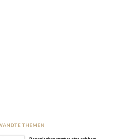
WANDTE THEMEN
Reparierbar statt austauschbar: