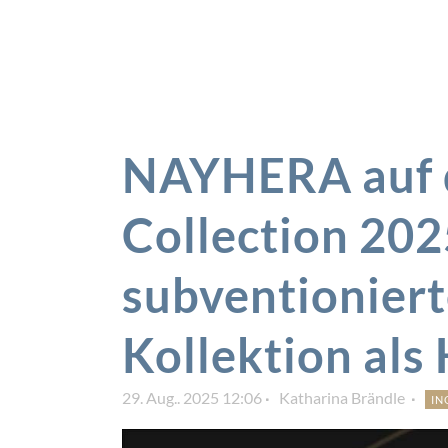
NAYHERA auf 
Collection 202
subventionier
Kollektion als 
29. Aug.. 2025 12:06
Katharina Brändle
IN