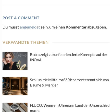
Mondschein zum Tragen: Das ist Thomas Sabos
„Midnight Sky“
31. Juli 2026
LEISTBARER LUXUS
Neue Preislagen: Warum Edelstahl im Schmuckhandel