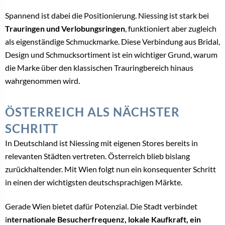
Designschmuck
,
Diamantschmuck
,
TAGS:
Goldschmiedekunst
,
Made in Germany
,
Niessing
,
Niessing WIen
,
Österreich
,
Store
,
Vreden
,
Wien
POST A COMMENT
Du musst
angemeldet
sein, um einen Kommentar abzugeben.
VERWANDTE THEMEN