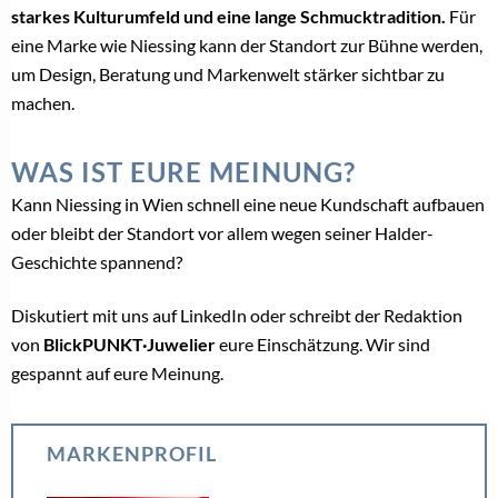
Bedra zeigt zukunftsorientierte Konzepte auf der
INOVA
Schluss mit Mittelmaß? Richemont trennt sich von
Baume & Mercier
FLUCO: Wenn ein Uhrenarmband den Unterschied
macht
Richemont gegen LVMH: Warum Schmuck den
Luxusmarkt neu sortiert
CHRIST Wien: Flagship Store auf der
Mariahilferstraße neu eröffnet