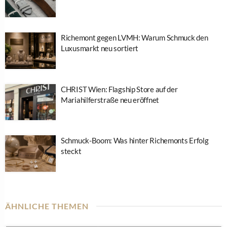
an Bedeutung gewinnt
30. Juli 2026
INITIATIVE #GEMEINSAMSTAERKER
Triangel Crease Wood – Zeitlose Silberschmuck-
Kollektion mit Struktur