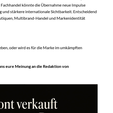
BLICKPUNKT UHREN
 von Galeria? Was
„Second Wrist“: Warum Sie
uweliere wirklich
laut Nick Hayek ab jetzt zwei
Uhren tragen müssen (Teil 3)
26
21. Juli 2026
NKT UHREN
NEWS