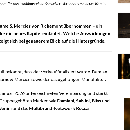
 für das traditionsreiche Schweizer Uhrenhaus ein neues Kapitel.
Baume & Mercier von Richemont übernommen – ein
arke ein neues Kapitel einläutet. Welche Auswirkungen
eigt sich bei genauerem Blick auf die Hintergründe.
n und sofort den Artikel kostenfrei
lesen!
sider lesen Sie weiter!
e Inhalte, tägliche Branchen-News und Insider-Infos als
es zu erhalten.