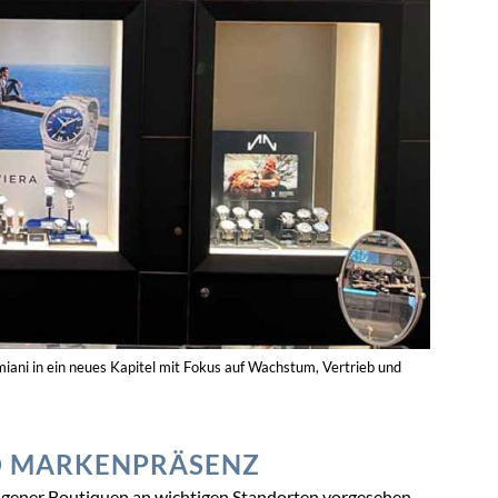
wechsel
,
Richemont
,
Uhrenfachhandelsmarke
orten anmelden
arken steht sich beim Absatz selbst im Wege. Zuerst
 baute einen Gemischtwarenladen auf. Das konnte
renzte Anzahl der Fachhändler und auch die begrenzte
 zwingt den Fachhandel dazu Schwerpunkte zu setzen.
ndel zeimlich gering, ebenso die