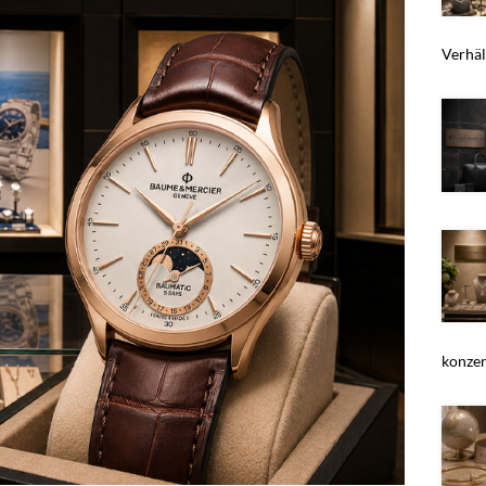
Verhält
konzent