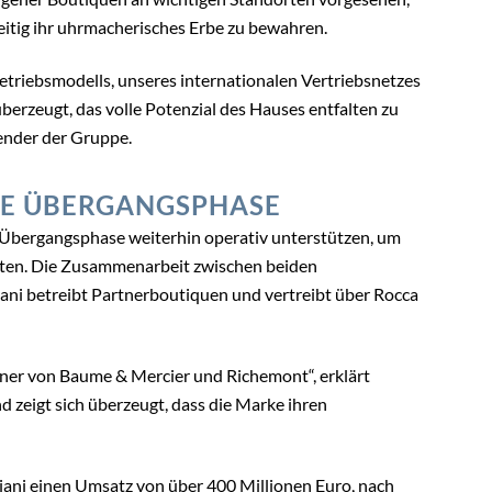
ume et Mercier war und ist eine tolle Marke mit
iner außerordentlich guten Qualität. Es ist vielleicht
aume et Mercier nicht mehr zu den oft sehr arrogant
 und wieder ein normal denkendes Management die
e führt.
r abzugeben.