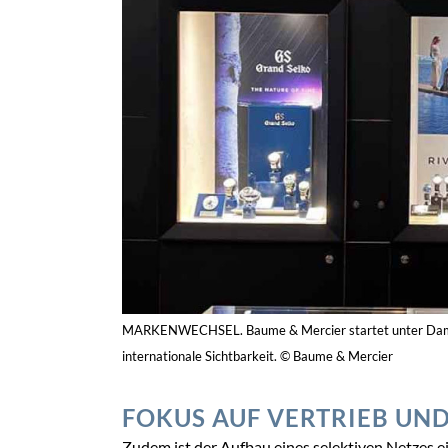
Baume & Mercier
,
Damiani
,
Marken
TAGS:
2023
1 COMMENT
ROBERT SCHMITT
Zum Antw
Posted at 16:10h, 28 Juli
Richmont mit seinen vielen M
sammelte man Marken ein und
nicht funktionieren. Die beg
finanzielle Leistungsfähigeit
Die Margen sind beim Uhrenha