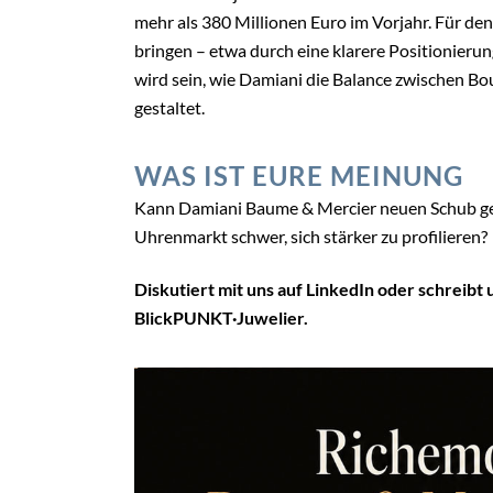
BLICKPUNKT UHREN
NEWS
Milliarden-Rätsel
Das Ende
MoonSwatch: Wie Omega
das für J
und Swatch einen Mega-
bedeutet
Umsatz einbrachten (Teil 4)
27. Juli 20
28. Juli 2026
NEWS
BLICKPU