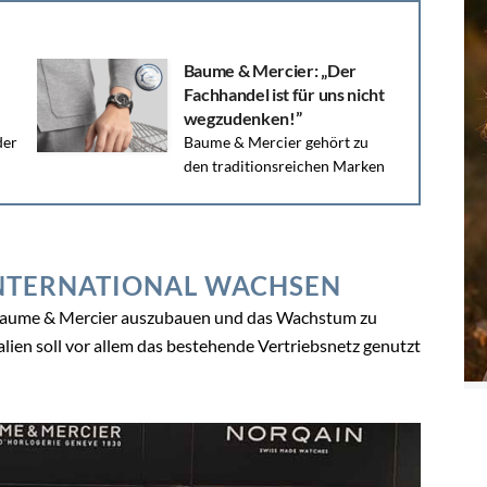
tenschutzerklärung akzeptieren.
? Hier gehrt es zum Login –>