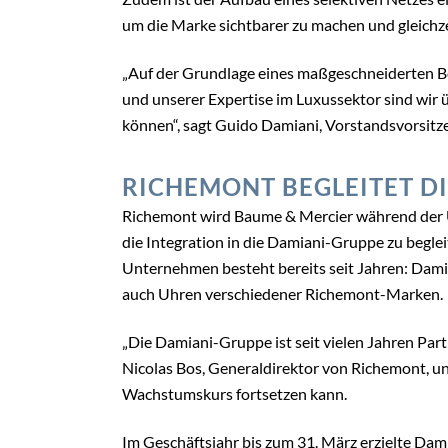
Umschlagsgeschwindigkeit. Ba
einem sehr guten Design und e
gar nicht so schlecht, dass B
wirkenden Franzosen gehört
Geschicke der Traditionsmark
POST A COMMENT
Du musst
angemeldet
sein, um einen Kommenta
ÄHNLICHE THEMEN