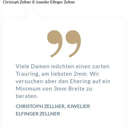
(Teil 1) Sichtbarkeit ist die neue Währung im
Verlobungsmarkt
Der nächste YES-DAY! ist im September:
Einzigartige Vorteile für Verlobungsring-Experten
ÄHNLICHE THEMEN