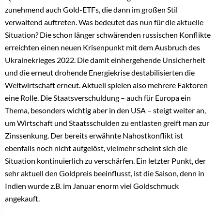
LABORDIAMANTEN
Labordiamanten verschieben den Verlobungsringmarkt,
De Beers und GenZ liefern Belege
27. April 2026