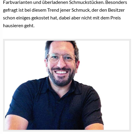
VERWANDTE THEMEN
Liebe, Gold und Beratung: Juwelier Dreier
überzeugt als Trauringexperte
Die neue Generation kauft Verlobungsringe
anders und der Fachhandel muss darauf reagieren
Der Verlobungsring entscheidet, welcher Juwelier
im Kopf bleibt
(Teil 2) Sichtbarkeit entscheidet im
Verlobungsringgeschäft