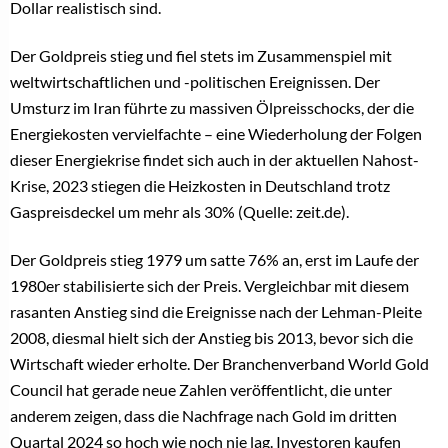
TRAURINGE
Menschen machen den Unterschied! 123GOLD baut
Akademie aus
7. Mai 2026