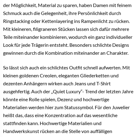
Teilen
Christoph Zellner
,
Dünne Ringe
,
Filigrane Ringe
,
TAGS:
Goldpreis
,
Ringe
,
Slider
,
Trauringe
,
Verlobungsring
POST A COMMENT
Du musst
angemeldet
sein, um einen Kommentar abzugeben.