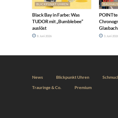
BLICKPUNKT UHREN
BAUHAU
Black Bay in Farbe: Was
POINTtec
TUDOR mit „Bumblebee“
Chronog
auslöst
Glasbach
8. Juni 2026
3. Juni 202
News
Blickpunkt Uhren
Schmuc
Trauringe & Co.
Premium