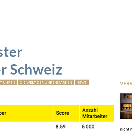
ster
er Schweiz
T UHREN
DIE WELT DER UHRENMARKEN
NEWS
VER
nicht 