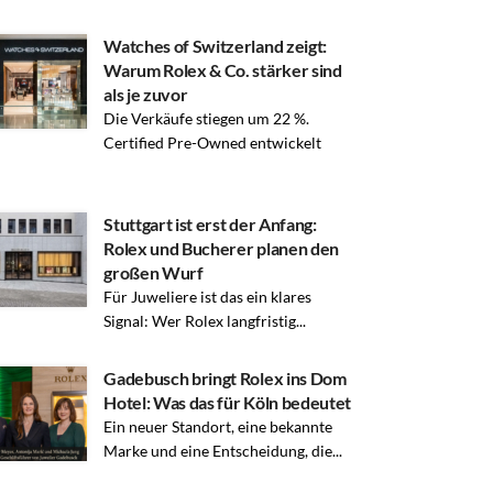
Watches of Switzerland zeigt:
Warum Rolex & Co. stärker sind
als je zuvor
Die Verkäufe stiegen um 22 %.
Certified Pre-Owned entwickelt
Stuttgart ist erst der Anfang:
Rolex und Bucherer planen den
großen Wurf
Für Juweliere ist das ein klares
Signal: Wer Rolex langfristig...
Gadebusch bringt Rolex ins Dom
Hotel: Was das für Köln bedeutet
Ein neuer Standort, eine bekannte
Marke und eine Entscheidung, die...