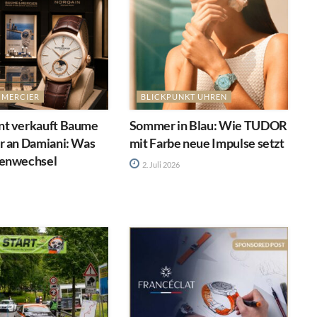
 MERCIER
BLICKPUNKT UHREN
t verkauft Baume
Sommer in Blau: Wie TUDOR
r an Damiani: Was
mit Farbe neue Impulse setzt
enwechsel
2. Juli 2026