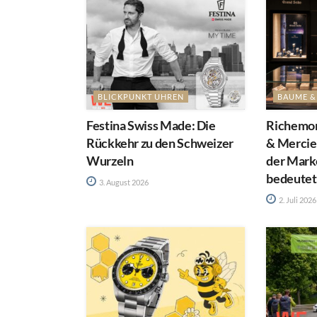
BLICKPUNKT UHREN
BAUME &
Festina Swiss Made: Die
Richemon
Rückkehr zu den Schweizer
& Mercie
Wurzeln
der Mark
bedeutet
3. August 2026
2. Juli 2026