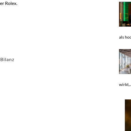
er Rolex.
als ho
Bilanz
wirkt,..