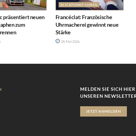
S
BLICKPUNKT UHREN
 präsentiert neuen
Francéclat: Französische
raphen zum
Uhrmacherei gewinnt neue
rennen
Stärke
6
28. Mai 2026
k
MELDEN SIE SICH HIER
UNSEREN NEWSLETTER
JETZT ANMELDEN