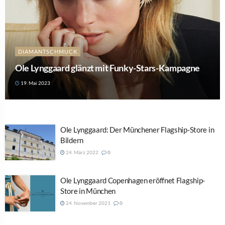
DIAMANTSCHMUCK
Ole Lynggaard glänzt mit Funky-Stars-Kampagne
19. Mai 2023
Ole Lynggaard: Der Münchener Flagship-Store in
Bildern
24. März 2022
0
Ole Lynggaard Copenhagen eröffnet Flagship-
Store in München
24. November 2021
0