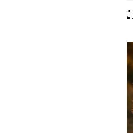
und
Ent