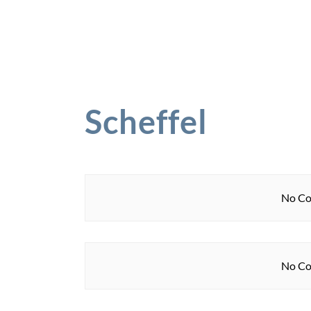
Scheffel
No Co
No Co