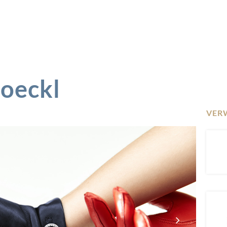
Roeckl
VER