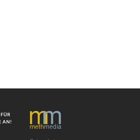
 FÜR
 AN!