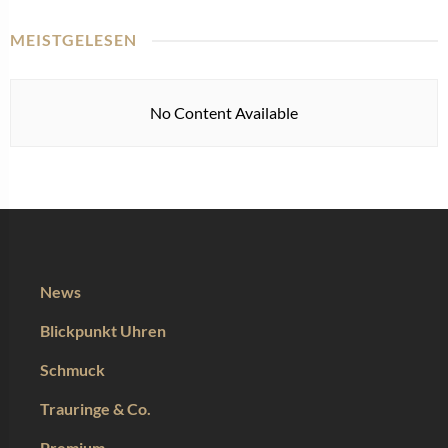
MEISTGELESEN
No Content Available
News
Blickpunkt Uhren
Schmuck
Trauringe & Co.
Premium