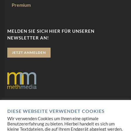
Premium
MELDEN SIE SICH HIER FÜR UNSEREN
NEWSLETTER AN!
JETZT ANMELDEN
Datenschutz
DIESE WEBSEITE VERWENDET COOKIES
Impressum
Wir verwenden Cookies um Ihnen eine optimale
Benutzererfahrung zu bieten. Hierbei handelt es sich um
AGB
kleine Textdateien, die auf Ihrem Endgerät abgelegt werden.