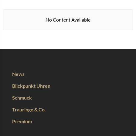
No Content Available
News
Blickpunkt Uhren
Schmuck
Trauringe & Co.
Premium