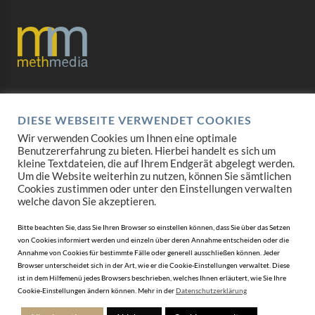
Datenschutz
DIESE WEBSEITE VERWENDET COOKIES
Impressum
Wir verwenden Cookies um Ihnen eine optimale
Benutzererfahrung zu bieten. Hierbei handelt es sich um
AGB
kleine Textdateien, die auf Ihrem Endgerät abgelegt werden.
Um die Website weiterhin zu nutzen, können Sie sämtlichen
Mediadaten
Cookies zustimmen oder unter den Einstellungen verwalten
welche davon Sie akzeptieren.
Bitte beachten Sie, dass Sie Ihren Browser so einstellen können, dass Sie über das Setzen
von Cookies informiert werden und einzeln über deren Annahme entscheiden oder die
Annahme von Cookies für bestimmte Fälle oder generell ausschließen können. Jeder
Browser unterscheidet sich in der Art, wie er die Cookie-Einstellungen verwaltet. Diese
ist in dem Hilfemenü jedes Browsers beschrieben, welches Ihnen erläutert, wie Sie Ihre
Cookie-Einstellungen ändern können. Mehr in der
Datenschutzerklärung