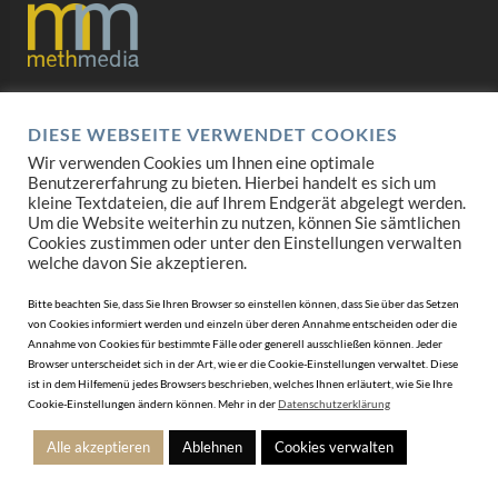
Datenschutz
DIESE WEBSEITE VERWENDET COOKIES
Impressum
Wir verwenden Cookies um Ihnen eine optimale
Benutzererfahrung zu bieten. Hierbei handelt es sich um
AGB
kleine Textdateien, die auf Ihrem Endgerät abgelegt werden.
Um die Website weiterhin zu nutzen, können Sie sämtlichen
Cookies zustimmen oder unter den Einstellungen verwalten
Mediadaten
welche davon Sie akzeptieren.
Bitte beachten Sie, dass Sie Ihren Browser so einstellen können, dass Sie über das Setzen
von Cookies informiert werden und einzeln über deren Annahme entscheiden oder die
Annahme von Cookies für bestimmte Fälle oder generell ausschließen können. Jeder
Browser unterscheidet sich in der Art, wie er die Cookie-Einstellungen verwaltet. Diese
ist in dem Hilfemenü jedes Browsers beschrieben, welches Ihnen erläutert, wie Sie Ihre
Cookie-Einstellungen ändern können. Mehr in der
Datenschutzerklärung
Alle akzeptieren
Ablehnen
Cookies verwalten
© 2010-2026 BLICKPUNKTJUWELIER.de